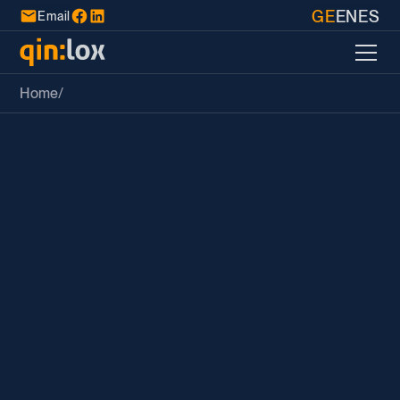
GE
EN
ES
Email
Home