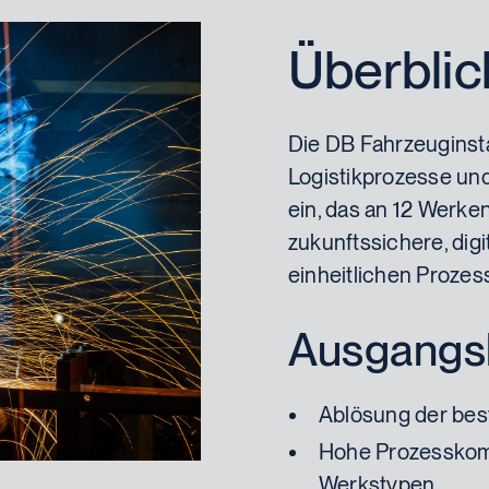
Überblic
Die DB Fahrzeuginst
Logistikprozesse un
ein, das an 12 Werken 
zukunftssichere, digi
einheitlichen Prozes
Ausgangs
Ablösung der be
Hohe Prozesskomp
Werkstypen