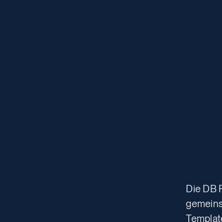
Die DB 
gemeins
Templat